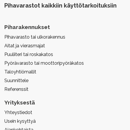
Pihavarastot kaikkiin käyttötarkoituksiin
Piharakennukset
Pihavarasto tai ulkorakennus
Aitat ja vierasmajat
Puuliiteri tai roskakatos
Pyörävarasto tai moottoripyöräkatos
Taloyhtiömallit
Suunnittele
Referenssit
Yrityksestä
Yhteystiedot
Usein kysyttyä
Ajankohtaista