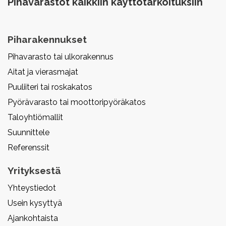
Pihavarastot kaikkiin käyttötarkoituksiin
Piharakennukset
Pihavarasto tai ulkorakennus
Aitat ja vierasmajat
Puuliiteri tai roskakatos
Pyörävarasto tai moottoripyöräkatos
Taloyhtiömallit
Suunnittele
Referenssit
Yrityksestä
Yhteystiedot
Usein kysyttyä
Ajankohtaista