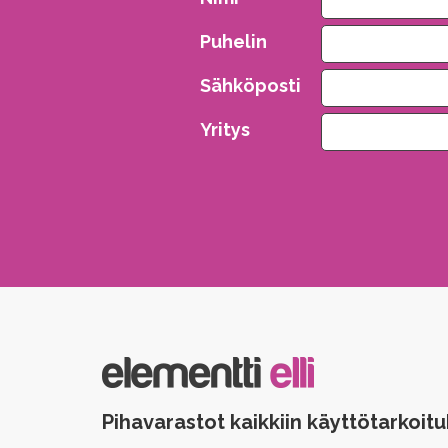
Puhelin
Sähköposti
Yritys
Please leave this field empty.
Pihavarastot kaikkiin käyttötarkoitu