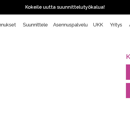
Kokeile uutta suunnittelutyökalua!
nnukset
Suunnittele
Asennuspalvelu
UKK
Yritys
K