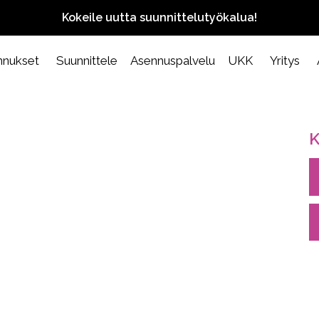
Kokeile uutta suunnittelutyökalua!
nnukset
Suunnittele
Asennuspalvelu
UKK
Yritys
K