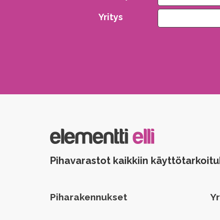
Yritys
Please leave this field empty.
Pihavarastot kaikkiin käyttötarkoitu
Piharakennukset
Yr