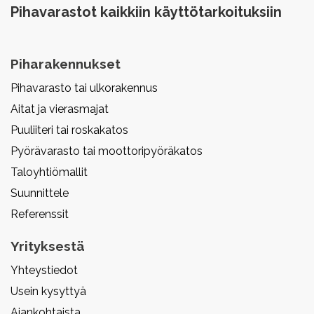
Pihavarastot kaikkiin käyttötarkoituksiin
Piharakennukset
Pihavarasto tai ulkorakennus
Aitat ja vierasmajat
Puuliiteri tai roskakatos
Pyörävarasto tai moottoripyöräkatos
Taloyhtiömallit
Suunnittele
Referenssit
Yrityksestä
Yhteystiedot
Usein kysyttyä
Ajankohtaista