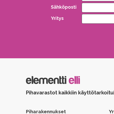
Sähköposti
Yritys
Please leave this field empty.
Pihavarastot kaikkiin käyttötarkoitu
Piharakennukset
Yr