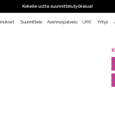
Kokeile uutta suunnittelutyökalua!
nnukset
Suunnittele
Asennuspalvelu
UKK
Yritys
K