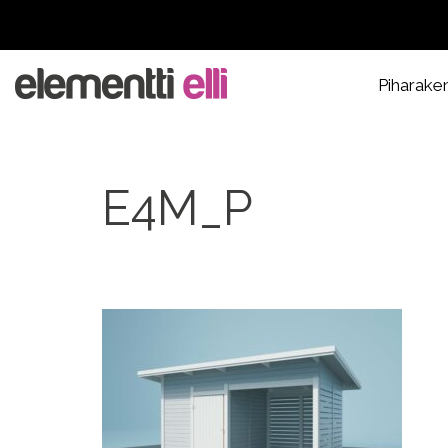
Piharake
E4M_P