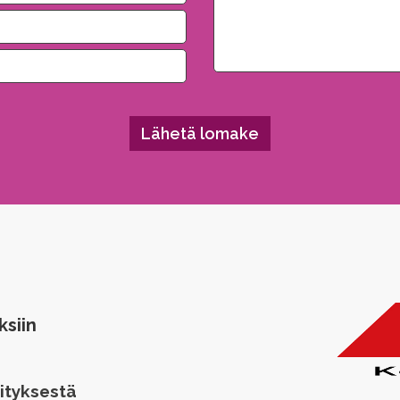
ksiin
ityksestä