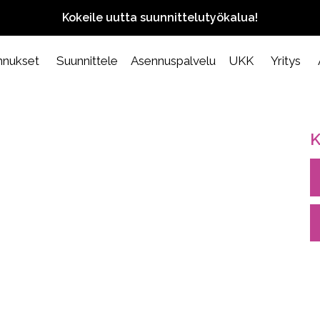
Kokeile uutta suunnittelutyökalua!
nnukset
Suunnittele
Asennuspalvelu
UKK
Yritys
K