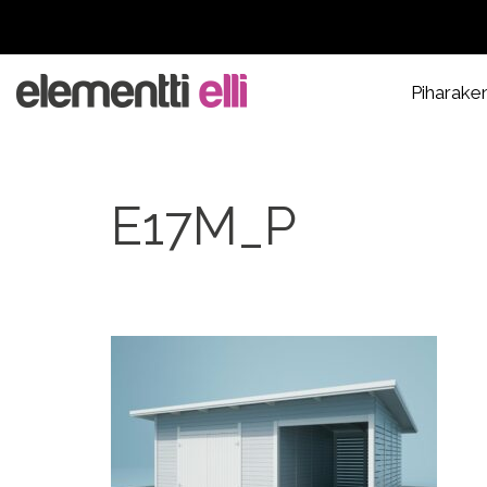
Piharake
E17M_P