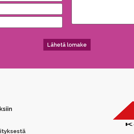
ksiin
ityksestä