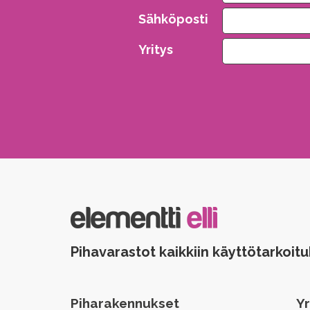
Sähköposti
Yritys
Please leave this field empty.
Pihavarastot kaikkiin käyttötarkoitu
Piharakennukset
Yr