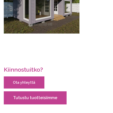
Kiinnostuitko?
Ota yhteyttä
Tutustu tuotteisiimme