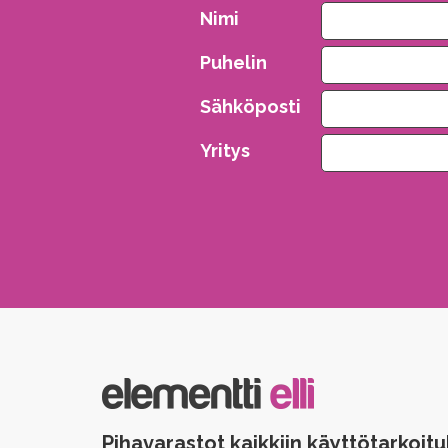
Nimi
Puhelin
Sähköposti
Yritys
Please leave this field empty.
Pihavarastot kaikkiin käyttötarkoitu