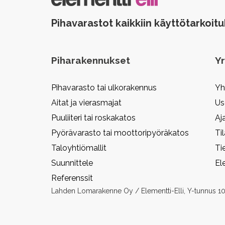
Pihavarastot kaikkiin käyttötarkoitu
Piharakennukset
Yr
Pihavarasto tai ulkorakennus
Yh
Aitat ja vierasmajat
Us
Puuliiteri tai roskakatos
Aj
Pyörävarasto tai moottoripyöräkatos
Ti
Taloyhtiömallit
Ti
Suunnittele
El
Referenssit
Lahden Lomarakenne Oy / Elementti-Elli, Y-tunnus 1