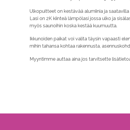
Ulkopuitteet on kestävää alumiinia ja saatavi
Lasi on 2K kiinteä lämpölasi jossa ulko ja sisälas
myös saunoihin koska kestää kuumuutta.
Ikkunoiden paikat voi valita täysin vapaasti e
mihin tahansa kohtaa rakennusta, asennuskohd
Myyntimme auttaa aina jos tarvitsette lisätieto