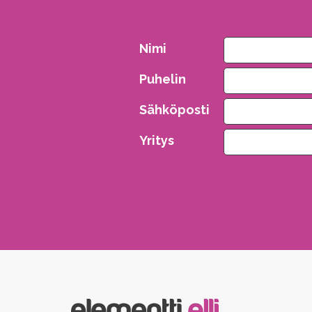
Nimi
Puhelin
Sähköposti
Yritys
Please leave this field empty.