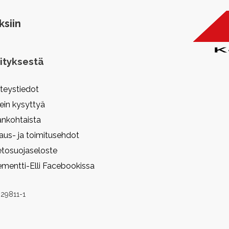
ksiin
ityksestä
teystiedot
ein kysyttyä
ankohtaista
laus- ja toimitusehdot
etosuojaseloste
ementti-Elli Facebookissa
029811-1