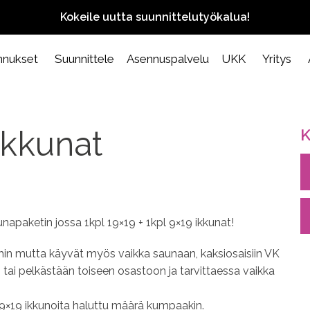
Kokeile uutta suunnittelutyökalua!
nnukset
Suunnittele
Asennuspalvelu
UKK
Yritys
kkunat
K
apaketin jossa 1kpl 19×19 + 1kpl 9×19 ikkunat!
ihin mutta käyvät myös vaikka saunaan, kaksiosaisiin VK
n tai pelkästään toiseen osastoon ja tarvittaessa vaikka
19×19 ikkunoita haluttu määrä kumpaakin.