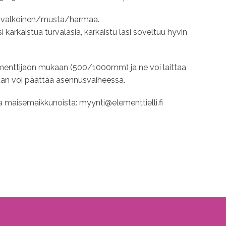
lla valkoinen/musta/harmaa.
i karkaistua turvalasia, karkaistu lasi soveltuu hyvin
lementtijaon mukaan (500/1000mm) ja ne voi laittaa
an voi päättää asennusvaiheessa.
a maisemaikkunoista: myynti@elementtielli.fi