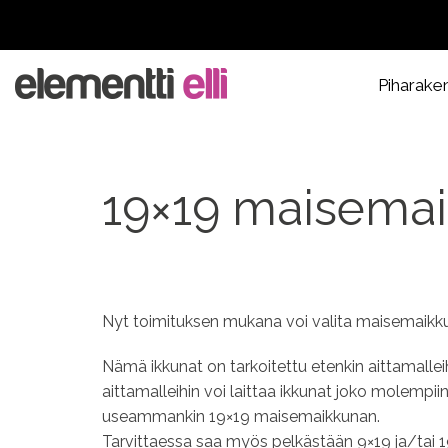
Piharake
19×19 maisemai
Nyt toimituksen mukana voi valita maisemaikkun
Nämä ikkunat on tarkoitettu etenkin aittamalle
aittamalleihin voi laittaa ikkunat joko molempii
useammankin 19×19 maisemaikkunan.
Tarvittaessa saa myös pelkästään 9×19 ja/tai 