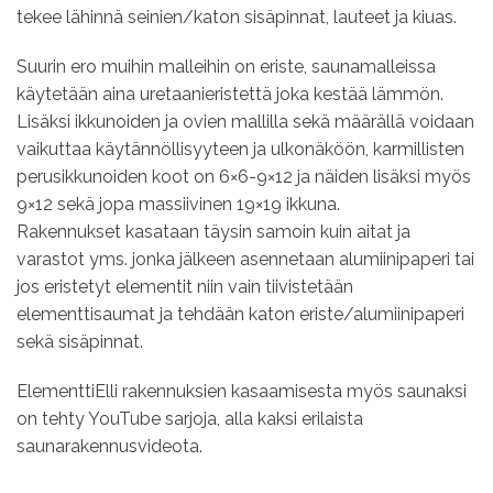
tekee lähinnä seinien/katon sisäpinnat, lauteet ja kiuas.
Suurin ero muihin malleihin on eriste, saunamalleissa
käytetään aina uretaanieristettä joka kestää lämmön.
Lisäksi ikkunoiden ja ovien mallilla sekä määrällä voidaan
vaikuttaa käytännöllisyyteen ja ulkonäköön, karmillisten
perusikkunoiden koot on 6×6-9×12 ja näiden lisäksi myös
9×12 sekä jopa massiivinen 19×19 ikkuna.
Rakennukset kasataan täysin samoin kuin aitat ja
varastot yms. jonka jälkeen asennetaan alumiinipaperi tai
jos eristetyt elementit niin vain tiivistetään
elementtisaumat ja tehdään katon eriste/alumiinipaperi
sekä sisäpinnat.
ElementtiElli rakennuksien kasaamisesta myös saunaksi
on tehty YouTube sarjoja, alla kaksi erilaista
saunarakennusvideota.