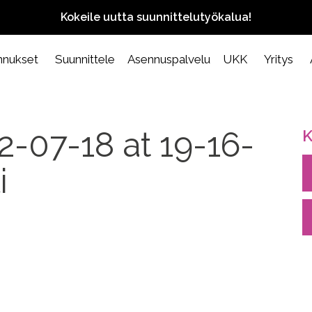
Kokeile uutta suunnittelutyökalua!
nnukset
Suunnittele
Asennuspalvelu
UKK
Yritys
-07-18 at 19-16-
K
i