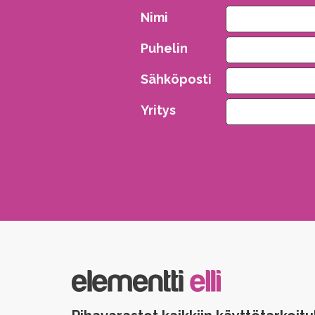
Nimi
Puhelin
Sähköposti
Yritys
Please leave this field empty.