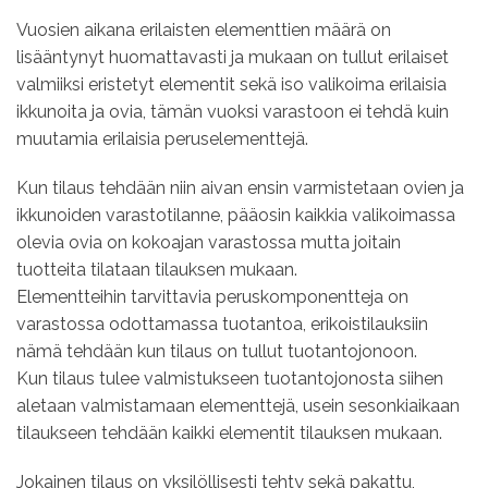
Vuosien aikana erilaisten elementtien määrä on
lisääntynyt huomattavasti ja mukaan on tullut erilaiset
valmiiksi eristetyt elementit sekä iso valikoima erilaisia
ikkunoita ja ovia, tämän vuoksi varastoon ei tehdä kuin
muutamia erilaisia peruselementtejä.
Kun tilaus tehdään niin aivan ensin varmistetaan ovien ja
ikkunoiden varastotilanne, pääosin kaikkia valikoimassa
olevia ovia on kokoajan varastossa mutta joitain
tuotteita tilataan tilauksen mukaan.
Elementteihin tarvittavia peruskomponentteja on
varastossa odottamassa tuotantoa, erikoistilauksiin
nämä tehdään kun tilaus on tullut tuotantojonoon.
Kun tilaus tulee valmistukseen tuotantojonosta siihen
aletaan valmistamaan elementtejä, usein sesonkiaikaan
tilaukseen tehdään kaikki elementit tilauksen mukaan.
Jokainen tilaus on yksilöllisesti tehty sekä pakattu,