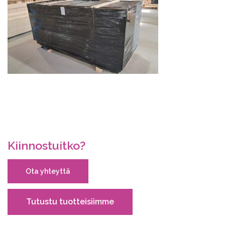
Kiinnostuitko?
Ota yhteyttä
Tutustu tuotteisiimme