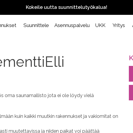
Kokeile uutta suunnittelutyökalua!
nnukset
Suunnittele
Asennuspalvelu
UKK
Yritys
menttiElli
K
s oma saunamallisto jota ei ole löydy vielä
mään kuin kaikki muutkin rakennukset ja vakiomitat on
sti muutettavissa ja niiden paikat voi päättää