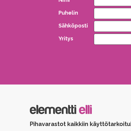
Puhelin
Sähköposti
Yritys
Please leave this field empty.
Pihavarastot kaikkiin käyttötarkoitu