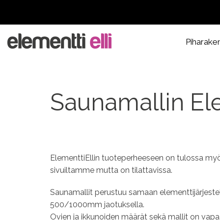
Piharake
Saunamallin Ele
ElementtiEllin tuoteperheeseen on tulossa myö
sivuiltamme mutta on tilattavissa.
Saunamallit perustuu samaan elementtijärjestel
500/1000mm jaotuksella.
Ovien ja ikkunoiden määrät sekä mallit on vapaa