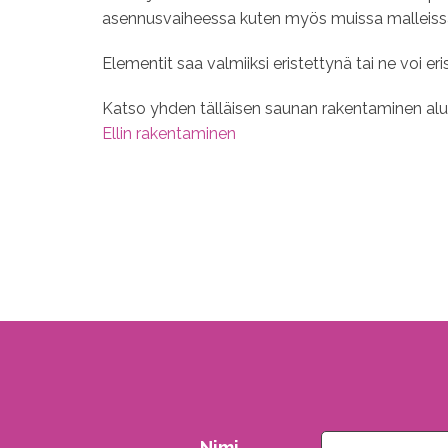
asennusvaiheessa kuten myös muissa malleissa, k
Elementit saa valmiiksi eristettynä tai ne voi er
Katso yhden tälläisen saunan rakentaminen al
Ellin rakentaminen
Nimi