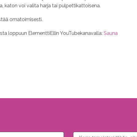
aton voi valita harja tai pulpettikattoisena.
istää omatoimisesti.
usta loppuun ElementtiEllin YouTubekanavalla:
Sauna