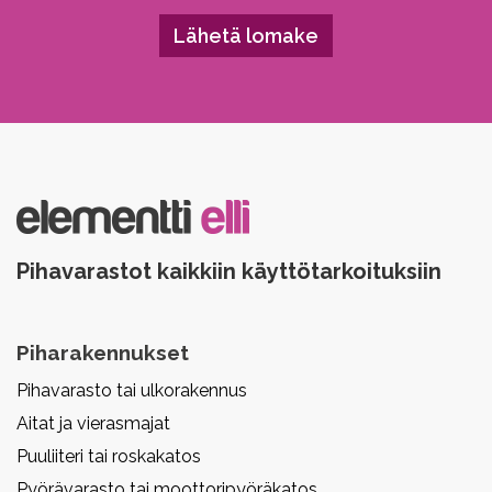
Please leave this field empty.
Pihavarastot kaikkiin käyttötarkoituksiin
Piharakennukset
Pihavarasto tai ulkorakennus
Aitat ja vierasmajat
Puuliiteri tai roskakatos
Pyörävarasto tai moottoripyöräkatos