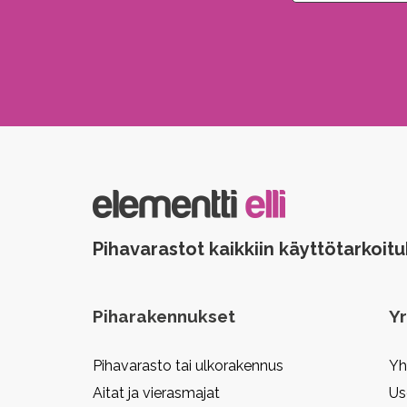
Please leave this field empty.
Pihavarastot kaikkiin käyttötarkoitu
Piharakennukset
Yr
Pihavarasto tai ulkorakennus
Yh
Aitat ja vierasmajat
Us