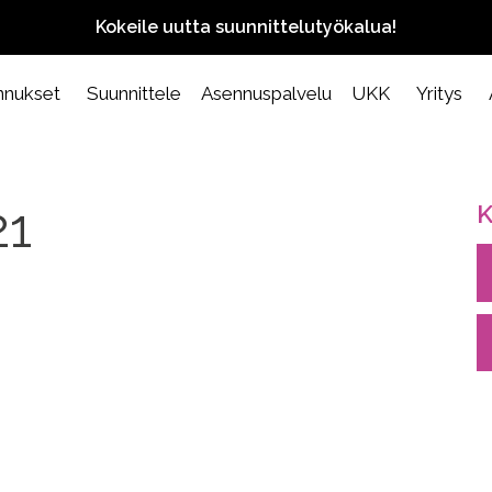
Kokeile uutta suunnittelutyökalua!
nnukset
Suunnittele
Asennuspalvelu
UKK
Yritys
21
K