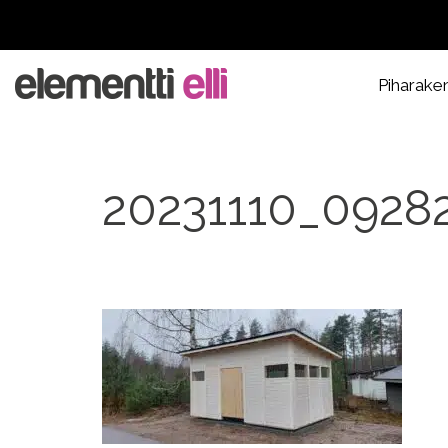
Piharake
20231110_0928