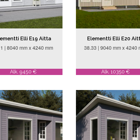
ementti Elli E19 Aitta
Elementti Elli E20 Ait
.1 | 8040 mm x 4240 mm
38.33 | 9040 mm x 4240
Alk. 9450 €
Alk. 10350 €