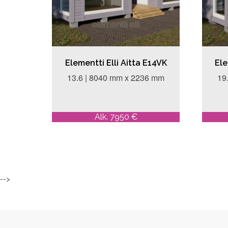
Elementti Elli Aitta E14VK
Ele
13.6 | 8040 mm x 2236 mm
19
Alk. 7950 €
-->