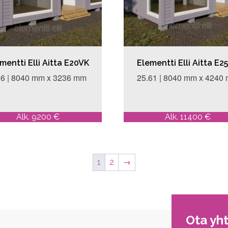
mentti Elli Aitta E20VK
Elementti Elli Aitta E2
.6 | 8040 mm x 3236 mm
25.61 | 8040 mm x 4240
Alk. 9200 €
Alk. 11400 €
1
2
→
Ota yh