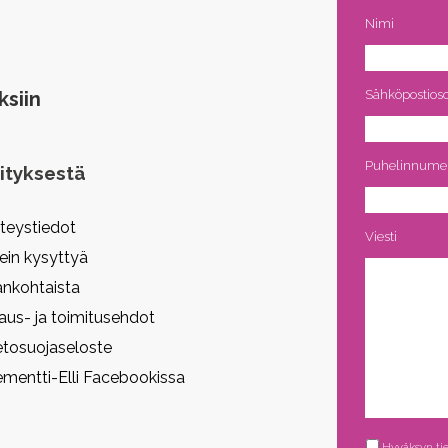
Nimi
ksiin
Sähköpostioso
Puhelinnume
ityksestä
teystiedot
Viesti
ein kysyttyä
ankohtaista
laus- ja toimitusehdot
etosuojaseloste
ementti-Elli Facebookissa
Tietosuojaselo
Hyväksyn tie