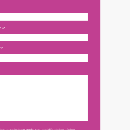
ite
ro
ste
*
tosuojaselosteen mukaisen henkilötietojen käytön