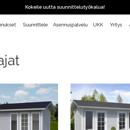
Kokeile uutta suunnittelutyökalua!
nnukset
Suunnittele
Asennuspalvelu
UKK
Yritys
ajat