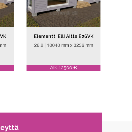
5VK
Elementti Elli Aitta E26VK
 mm
26.2 | 10040 mm x 3236 mm
Alk. 12500 €
teyttä