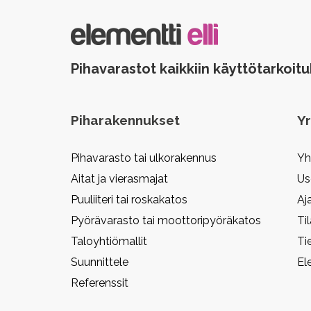
Pihavarastot kaikkiin käyttötarkoitu
Piharakennukset
Yr
Pihavarasto tai ulkorakennus
Yh
Aitat ja vierasmajat
Us
Puuliiteri tai roskakatos
Aj
Pyörävarasto tai moottoripyöräkatos
Ti
Taloyhtiömallit
Ti
Suunnittele
El
Referenssit