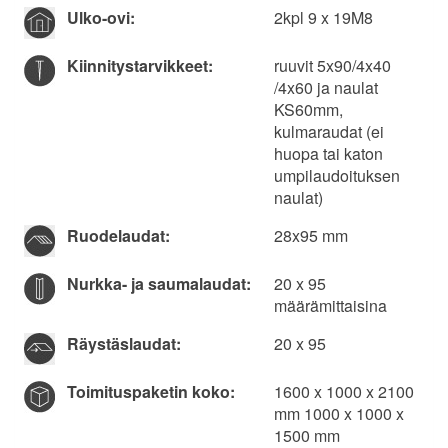
Ulko-ovi:
2kpl 9 x 19M8
Kiinnitys­tarvikkeet:
ruuvit 5x90/4x40
/4x60 ja naulat
KS60mm,
kulmaraudat (ei
huopa tai katon
umpilaudoituksen
naulat)
Ruodelaudat:
28x95 mm
Nurkka- ja saumalaudat:
20 x 95
määrämittaisina
Räystäslaudat:
20 x 95­
Toimituspaketin koko:
1600 x 1000 x 2100
mm 1000 x 1000 x
1500 mm