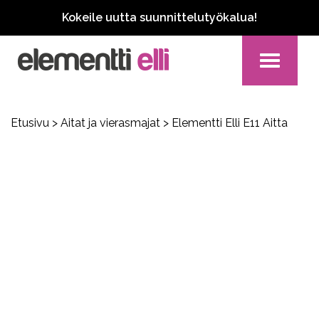
Kokeile uutta suunnittelutyökalua!
Toggle
navigation
Etusivu
>
Aitat ja vierasmajat
> Elementti Elli E11 Aitta