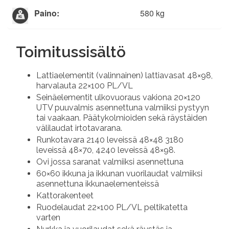
Paino:
580 kg
Toimitussisältö
Lattiaelementit (valinnainen) lattiavasat 48×98,
harvalauta 22×100 PL/VL
Seinäelementit ulkovuoraus vakiona 20×120
UTV puuvalmis asennettuna valmiiksi pystyyn
tai vaakaan. Päätykolmioiden sekä räystäiden
välilaudat irtotavarana.
Runkotavara 2140 leveissä 48×48 3180
leveissä 48×70, 4240 leveissä 48×98.
Ovi jossa saranat valmiiksi asennettuna
60×60 ikkuna ja ikkunan vuorilaudat valmiiksi
asennettuna ikkunaelementeissä
Kattorakenteet
Ruodelaudat 22×100 PL/VL peltikatetta
varten