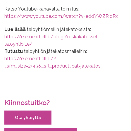
Katso Youtube-kanavalta toimitus:
https://www.youtube.com/watch?v=eddYWZRiqRk
Lue lisää
taloyhtiömallin jätekatoksista:
https://elementtielli.fi/blogi/roskakatokset-
taloyhtioille/
Tutustu
taloyhtiön jätekatosmalleihin:
https://elementtielli.fi/?
_sfm_size=2+43&_sft_product_cat=jatekatos
Kiinnostuitko?
Ota yhteyttä