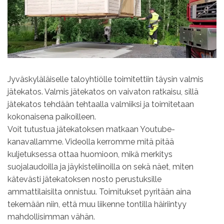
Jyväskyläläiselle taloyhtiölle toimitettiin täysin valmis
jätekatos. Valmis jätekatos on vaivaton ratkaisu, sillä
jätekatos tehdään tehtaalla valmiiksi ja toimitetaan
kokonaisena paikoilleen.
Voit tutustua jätekatoksen matkaan Youtube-
kanavallamme. Videolla kerromme mitä pitää
kuljetuksessa ottaa huomioon, mikä merkitys
suojalaudoilla ja jäykisteliinoilla on sekä näet, miten
kätevästi jätekatoksen nosto perustuksille
ammattilaisilta onnistuu. Toimitukset pyritään aina
tekemään niin, että muu liikenne tontilla häiriintyy
mahdollisimman vähän.