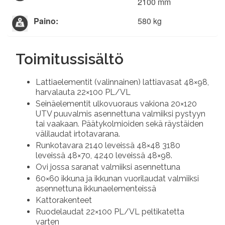
2100 mm
Paino:
580 kg
Toimitussisältö
Lattiaelementit (valinnainen) lattiavasat 48×98,
harvalauta 22×100 PL/VL
Seinäelementit ulkovuoraus vakiona 20×120
UTV puuvalmis asennettuna valmiiksi pystyyn
tai vaakaan. Päätykolmioiden sekä räystäiden
välilaudat irtotavarana.
Runkotavara 2140 leveissä 48×48 3180
leveissä 48×70, 4240 leveissä 48×98.
Ovi jossa saranat valmiiksi asennettuna
60×60 ikkuna ja ikkunan vuorilaudat valmiiksi
asennettuna ikkunaelementeissä
Kattorakenteet
Ruodelaudat 22×100 PL/VL peltikatetta
varten