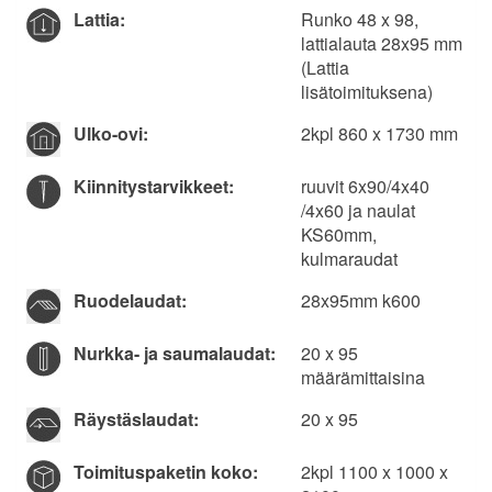
Lattia:
Runko 48 x 98,
lattialauta 28x95 mm
(Lattia
lisätoimituksena)
Ulko-ovi:
2kpl 860 x 1730 mm
Kiinnitys­tarvikkeet:
ruuvit 6x90/4x40
/4x60 ja naulat
KS60mm,
kulmaraudat
Ruodelaudat:
28x95mm k600
Nurkka- ja saumalaudat:
20 x 95
määrämittaisina
Räystäslaudat:
20 x 95­
Toimituspaketin koko:
2kpl 1100 x 1000 x