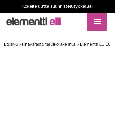
Kokeile uutta suunnittelutyökalua!
Toggle
navigation
Etusivu
>
Pihavarasto tai ulkorakennus
> Elementti Elli E8