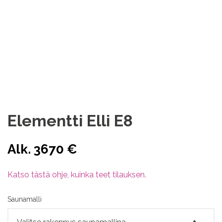
Lisätietoja:
Lisätietoa tuotteista, materiaaleista ja asennuksista
löytyy paljon UKK sekä ajankohtaista sivuilta.
Lisäksi ElementtiElli YouTube kanavalta löytyy eri tuote
sekä asennusvideoita.
Elementti Elli E8
Alk. 3670 €
Katso tästä ohje, kuinka teet tilauksen.
Saunamalli