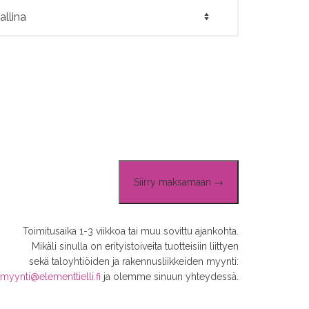
Siirry maksamaan →
Toimitusaika 1-3 viikkoa tai muu sovittu ajankohta.
Mikäli sinulla on erityistoiveita tuotteisiin liittyen
sekä taloyhtiöiden ja rakennusliikkeiden myynti:
myynti@elementtielli.fi
ja olemme sinuun yhteydessä.