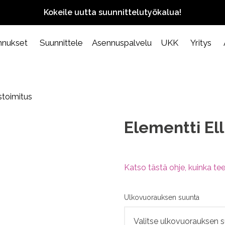
Kokeile uutta suunnittelutyökalua!
nnukset
Suunnittele
Asennuspalvelu
UKK
Yritys
stoimitus
Elementti Ell
Katso tästä ohje, kuinka tee
Ulkovuorauksen suunta