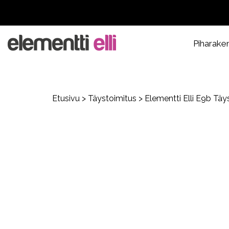
Piharake
Etusivu
>
Täystoimitus
> Elementti Elli E9b Täy