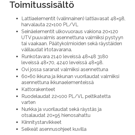
Toimitussisältö
Lattiaelementit (valinnainen) lattiavasat 48×98,
harvalauta 22×100 PL/VL
Seinäelementit ulkovuoraus vakiona 20×120
UTV puuvalmis asennettuna valmiiksi pystyyn
tai vaakaan. Päätykolmioiden sekä räystäiden
välilaudat irtotavarana.
Runkotavara 2140 leveissä 48×48 3180
leveissä 48×70, 4240 leveissä 48×98.
Ovi jossa saranat valmiiksi asennettuna
60×60 ikkuna ja ikkunan vuorilaudat valmiiksi
asennettuna ikkunaelementeissä
Kattorakenteet
Ruodelaudat 22×100 PL/VL peltikatetta
varten
Nurkka ja vuorilaudat sekä räystäs ja
otsalaudat 20×95 hienosahattu
Kiinnitystarvikkeet
Selkeät asennusohjeet kuvilla