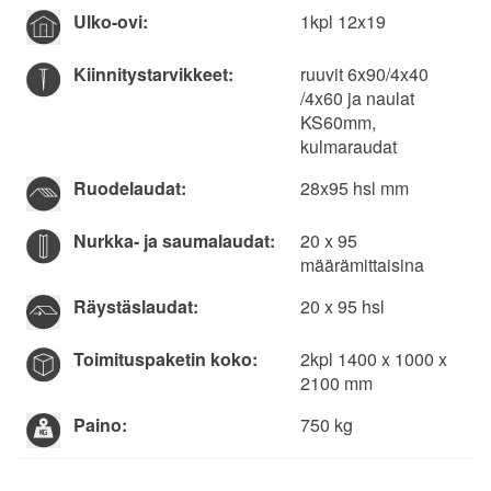
Ulko-ovi:
1kpl 12x19
Kiinnitys­tarvikkeet:
ruuvit 6x90/4x40
/4x60 ja naulat
KS60mm,
kulmaraudat
Ruodelaudat:
28x95 hsl mm
Nurkka- ja saumalaudat:
20 x 95
määrämittaisina
Räystäslaudat:
20 x 95 hsl­
Toimituspaketin koko:
2kpl 1400 x 1000 x
2100 mm
Paino:
750 kg