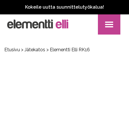
Kokeile uutta suunnittelutyökalua!
Toggle
navigation
Etusivu
>
Jätekatos
> Elementti Elli RK16