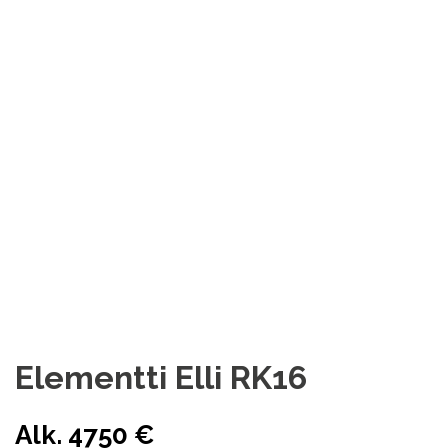
(pohja, julkisivu, leikkaus) myös omilla muutoksilla eri
veloituksesta lisätoimituksena.
Lupakuvien latauslinkki RK16:
harjakatto
Lupakuvien latauslinkki RK16:
pulpettikatto
Lupakuvakirjasto:
https://elementtielli.fi/lupakuvat/
Myyntimme auttaa kaikissa kysymyksissä:
myynti@elementtielli.fi
Myös liikelaitosten, taloyhtiöiden ja rakennusliikkeiden
myynti ja tilaukset.
Elementti Elli RK16
Alk. 4750 €