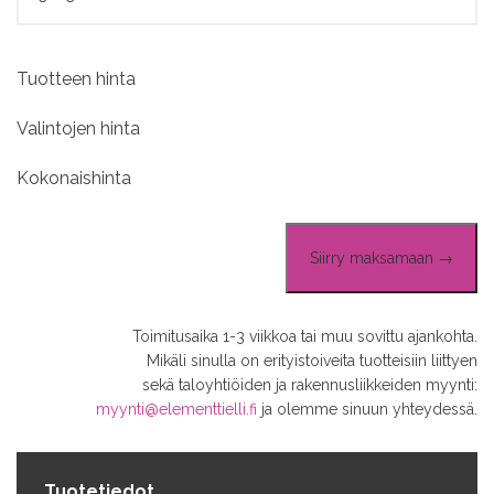
Tuotteen hinta
Valintojen hinta
Kokonaishinta
Siirry maksamaan →
Toimitusaika 1-3 viikkoa tai muu sovittu ajankohta.
Mikäli sinulla on erityistoiveita tuotteisiin liittyen
sekä taloyhtiöiden ja rakennusliikkeiden myynti:
myynti@elementtielli.fi
ja olemme sinuun yhteydessä.
Tuotetiedot