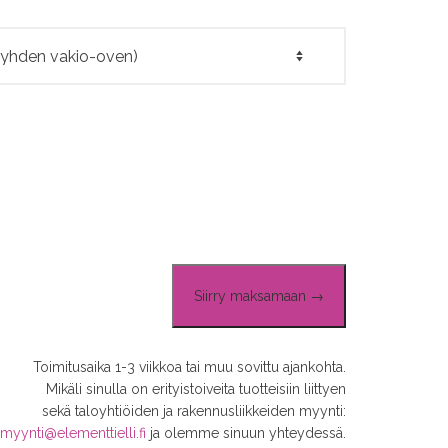
Siirry maksamaan →
Toimitusaika 1-3 viikkoa tai muu sovittu ajankohta.
Mikäli sinulla on erityistoiveita tuotteisiin liittyen
sekä taloyhtiöiden ja rakennusliikkeiden myynti:
myynti@elementtielli.fi
ja olemme sinuun yhteydessä.