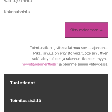
Valintojen hinta
Kokonaishinta
Siirry maksamaan →
Toimitusaika 1-3 viikkoa tai muu sovittu ajankohta.
Mikäli sinulla on erityistoiveita tuotteisiin liittyen
sekä taloyhtiöiden ja rakennusliikkeiden myynti:
myynti@elementtielli.fi
ja olemme sinuun yhteydessä.
Tuotetiedot
Toimitussisältö