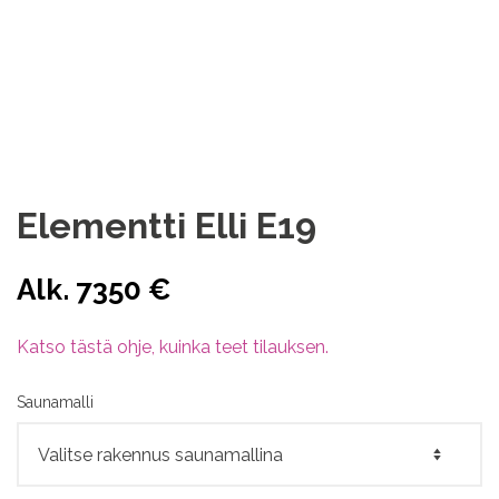
Lisätietoja:
Lisätietoa tuotteista, materiaaleista ja asennuksista
löytyy paljon UKK sekä ajankohtaista sivuilta.
Lisäksi ElementtiElli YouTube kanavalta löytyy eri tuote
sekä asennusvideoita.
Elementti Elli E19
Alk. 7350 €
Katso tästä ohje, kuinka teet tilauksen.
Saunamalli