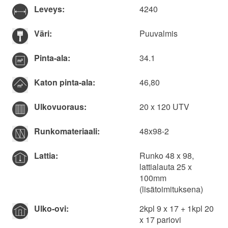
Leveys:
4240
Väri:
Puuvalmis
Pinta-ala:
34.1
Katon pinta-ala:
46,80
Ulkovuoraus:
20 x 120 UTV
Runkomateriaali:
48x98-2
Lattia:
Runko 48 x 98,
lattialauta 25 x
100mm
(lisätoimituksena)
Ulko-ovi:
2kpl 9 x 17 + 1kpl 20
x 17 pariovi