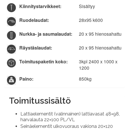
Kiinnitys­tarvikkeet:
Sisältyy
Ruodelaudat:
28x95 k600
Nurkka- ja saumalaudat:
20 x 95 hienosahattu
Räystäslaudat:
20 x 95 hienosahattu­
Toimituspaketin koko:
3kpl 2400 x 1000 x
1200
Paino:
850kg
Toimitussisältö
Lattiaelementit (valinnainen) lattiavasat 48×98,
harvalauta 22×100 PL/VL
Seinäelementit ulkovuoraus vakiona 20×120