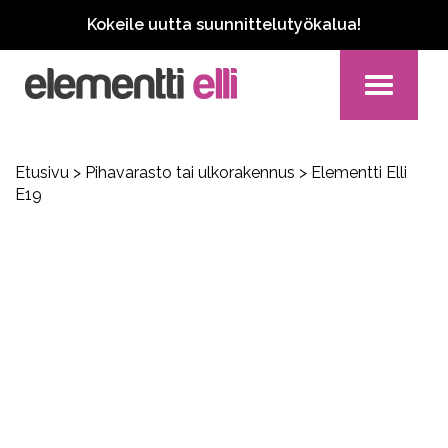
Kokeile uutta suunnittelutyökalua!
Toggle
navigation
Etusivu
>
Pihavarasto tai ulkorakennus
> Elementti Elli
E19