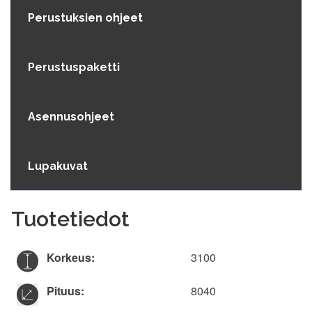
Perustuksien ohjeet
Perustuspaketti
Asennusohjeet
Lupakuvat
Tuotetiedot
Korkeus:
3100
Pituus:
8040