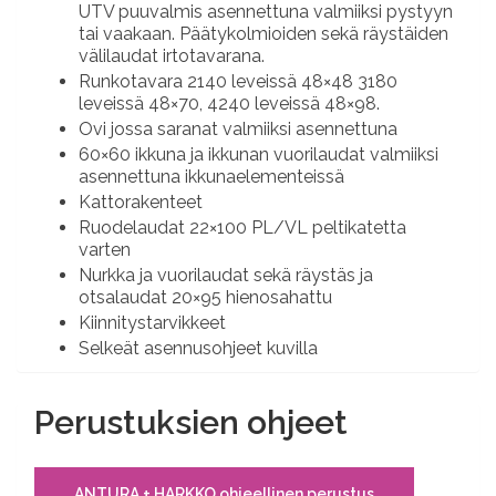
UTV puuvalmis asennettuna valmiiksi pystyyn
tai vaakaan. Päätykolmioiden sekä räystäiden
välilaudat irtotavarana.
Runkotavara 2140 leveissä 48×48 3180
leveissä 48×70, 4240 leveissä 48×98.
Ovi jossa saranat valmiiksi asennettuna
60×60 ikkuna ja ikkunan vuorilaudat valmiiksi
asennettuna ikkunaelementeissä
Kattorakenteet
Ruodelaudat 22×100 PL/VL peltikatetta
varten
Nurkka ja vuorilaudat sekä räystäs ja
otsalaudat 20×95 hienosahattu
Kiinnitystarvikkeet
Selkeät asennusohjeet kuvilla
Perustuksien ohjeet
ANTURA + HARKKO ohjeellinen perustus